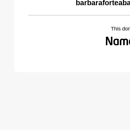
barbaraforteab
This do